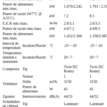
Putere de alimentare
kW
1.679/2.242
1.791 / 2.5
min./max.
Putere de racire (W7˚C @
kW
7.2
8.5
A35˚C)
E.E.R min./max.
W/W
2.8/3.1
2.6/3.5
Putere de racire min./max.
kW
4.9/7.2
4.9/8.5
Putere de alimentare
kW
1.452/2.366
1.358/2.98
min./max.
Interval de
Incalzire/Racire
˚C
-25 ~ 43
-25 ~ 43
temperatură
Temperatura
minimă a
Incalzire/Racire
˚C
20 / 7
20 / 7
sistemului
Twin DC
Twin DC
Compresor
Tip
Rotary
Rotary
Numar
1
1
Debit
m3/h
3150
3150
Ventilator
Putere de
W
45
45
alimentare
Zgomot
Interior/exterior
dB(A)
44/53
44/52
Schimbător
Tip
Laminare
Laminare
de căldură