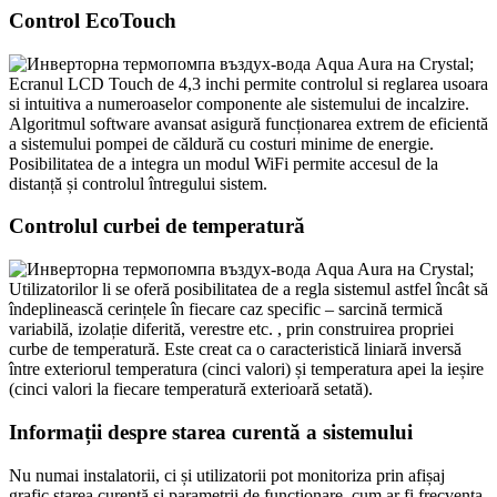
Control EcoTouch
Ecranul LCD Touch de 4,3 inchi permite controlul si reglarea usoara
si intuitiva a numeroaselor componente ale sistemului de incalzire.
Algoritmul software avansat asigură funcționarea extrem de eficientă
a sistemului pompei de căldură cu costuri minime de energie.
Posibilitatea de a integra un modul WiFi permite accesul de la
distanță și controlul întregului sistem.
Controlul curbei de temperatură
Utilizatorilor li se oferă posibilitatea de a regla sistemul astfel încât să
îndeplinească cerințele în fiecare caz specific – sarcină termică
variabilă, izolație diferită, verestre etc. , prin construirea propriei
curbe de temperatură. Este creat ca o caracteristică liniară inversă
între exteriorul temperatura (cinci valori) și temperatura apei la ieșire
(cinci valori la fiecare temperatură exterioară setată).
Informații despre starea curentă a sistemului
Nu numai instalatorii, ci și utilizatorii pot monitoriza prin afișaj
grafic starea curentă și parametrii de funcționare, cum ar fi frecvența