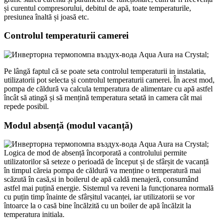
și curentul compresorului, debitul de apă, toate temperaturile,
presiunea înaltă și joasă etc.
Controlul temperaturii camerei
Pe lângă faptul că se poate seta controlul temperaturii in instalatia,
utilizatorii pot selecta și controlul temperaturii camerei. În acest mod,
pompa de căldură va calcula temperatura de alimentare cu apă astfel
încât să atingă și să mențină temperatura setată in camera cât mai
repede posibil.
Modul absență (modul vacanță)
Logica de mod de absență încorporată a controlului permite
utilizatorilor să seteze o perioadă de început și de sfârșit de vacanță
în timpul căreia pompa de căldură va menține o temperatură mai
scăzută în casă,si in boilerul de apă caldă menajeră, consumând
astfel mai puțină energie. Sistemul va reveni la funcționarea normală
cu puțin timp înainte de sfârșitul vacanței, iar utilizatorii se vor
întoarce la o casă bine încălzită cu un boiler de apă încălzit la
temperatura initiala.