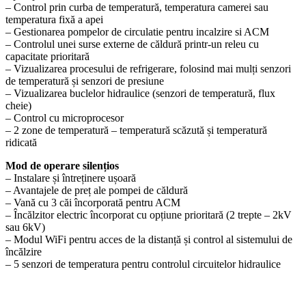
– Control prin curba de temperatură, temperatura camerei sau
temperatura fixă ​​a apei
– Gestionarea pompelor de circulatie pentru incalzire si ACM
– Controlul unei surse externe de căldură printr-un releu cu
capacitate prioritară
– Vizualizarea procesului de refrigerare, folosind mai mulți senzori
de temperatură și senzori de presiune
– Vizualizarea buclelor hidraulice (senzori de temperatură, flux
cheie)
– Control cu ​​microprocesor
– 2 zone de temperatură – temperatură scăzută și temperatură
ridicată
Mod de operare silențios
– Instalare și întreținere ușoară
– Avantajele de preț ale pompei de căldură
– Vană cu 3 căi încorporată pentru ACM
– Încălzitor electric încorporat cu opțiune prioritară (2 trepte – 2kV
sau 6kV)
– Modul WiFi pentru acces de la distanță și control al sistemului de
încălzire
– 5 senzori de temperatura pentru controlul circuitelor hidraulice