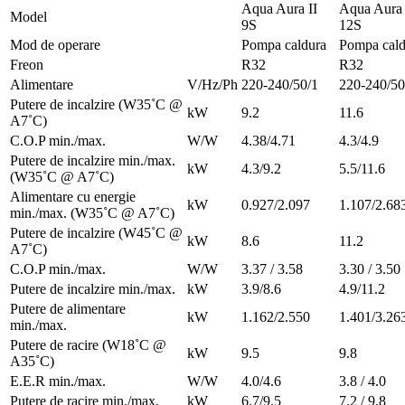
Aqua Aura II
Aqua Aura 
Model
9S
12S
Mod de operare
Pompa caldura
Pompa cald
Freon
R32
R32
Alimentare
V/Hz/Ph
220-240/50/1
220-240/50
Putere de incalzire (W35˚C @
kW
9.2
11.6
A7˚C)
C.O.P min./max.
W/W
4.38/4.71
4.3/4.9
Putere de incalzire min./max.
kW
4.3/9.2
5.5/11.6
(W35˚C @ A7˚C)
Alimentare cu energie
kW
0.927/2.097
1.107/2.68
min./max. (W35˚C @ A7˚C)
Putere de incalzire (W45˚C @
kW
8.6
11.2
A7˚C)
C.O.P min./max.
W/W
3.37 / 3.58
3.30 / 3.50
Putere de incalzire min./max.
kW
3.9/8.6
4.9/11.2
Putere de alimentare
kW
1.162/2.550
1.401/3.26
min./max.
Putere de racire (W18˚C @
kW
9.5
9.8
A35˚C)
E.E.R min./max.
W/W
4.0/4.6
3.8 / 4.0
Putere de racire min./max.
kW
6.7/9.5
7.2 / 9.8