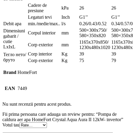
Cadere de
kPa
26
26
presiune
Legaturi tevi
Inch
G1’’
G1’’
Debit apa
min./medie/max..
l/s
0.26/0.43/0.52
0.34/0.57/0
500×300х750/
500×300х7
Dimensiuni
Corpul interior
mm
580×350х820
580×350х8
gabarit /
cutie
1165x370x850/
1165x370x
Corp exterior
mm
LхIхL
1230x480x1020
1230x480x
Corp interior
Kg
39
39
Тегло нето/
бруто
Corp exterior
Kg
75
79
Brand
HomeFort
EAN
7449
Nu sunt recenzii pentru acest produs.
Fii prima persoana care adauga un review pentru: “Pompa de
caldura aer apa HomeFort Crystal Aqua Aura II 12kW- invertor”
Votul tau