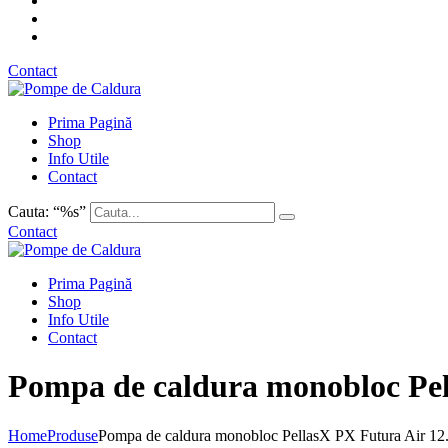
Contact
Prima Pagină
Shop
Info Utile
Contact
Cauta: “%s”
Contact
Prima Pagină
Shop
Info Utile
Contact
Pompa de caldura monobloc Pe
Home
Produse
Pompa de caldura monobloc PellasX PX Futura Air 1