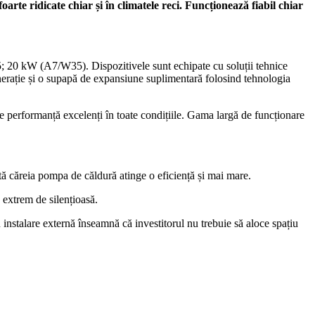
e ridicate chiar și în climatele reci. Funcționează fiabil chiar
; 20 kW (A7/W35). Dispozitivele sunt echipate cu soluții tehnice
rație și o supapă de expansiune suplimentară folosind tehnologia
 performanță excelenți în toate condițiile. Gama largă de funcționare
ită căreia pompa de căldură atinge o eficiență și mai mare.
xtrem de silențioasă.
instalare externă înseamnă că investitorul nu trebuie să aloce spațiu