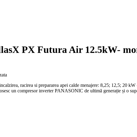
llasX PX Futura Air 12.5kW- mo
zata
irea, racirea si prepararea apei calde menajere: 8,25; 12,5; 20 kW (A
 folosesc un compresor inverter PANASONIC de ultimă generație și o su