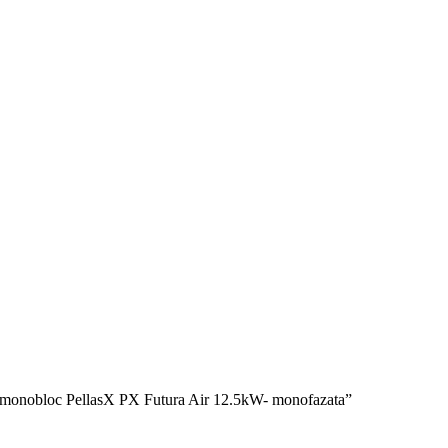
a monobloc PellasX PX Futura Air 12.5kW- monofazata”