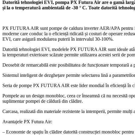
Datorită tehnologiei EVI, pompa PX Futura Air are o gamă largă d
și la o temperatură ambientală de -30 ° C. Toate datorită tehnologi
PX FUTURA AIR sunt pompe de caldura inverter AER/APA pentru incalzi
moderne care conduc la o eficiență ridicată și costuri de operare r
EVI, care asigură modularea puterii în intervalul 30-100%.
Datorită tehnologiei EVI, modelele PX FUTURA AIR sunt ideale atât pen
la temperaturi exterioare scăzute permite utilizarea acestei serii de pomp
Deosebit de remarcabilă este posibilitatea de funcționare temporară a 
Sistemul inteligent de dezghețare permite selectarea lină a parametrilor
Seria de pompe PX FUTURA AIR este lider mondial în eficiență în cl
Pompele au un design monobloc, ceea ce înseamnă că nu necesită operațiu
suplimentar pompei de căldură din clădire.
Carcasa, realizată din materiale rezistente la intemperii, permite mulți 
Avantajele PX Futura Air:
– Economie de spațiu în clădire datorită construcției monobloc pentru i