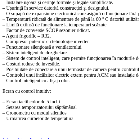
– Instalare ușoară și cerințe formale și legale simplificate.
– Ușurință în service datorită construcției și designului.
– O supapă de expansiune electronică care asigură o funcționare fără p
– Temperatură ridicată de alimentare de până la 60 ° C datorită utiliză
– Limită extinsă de funcționare la temperaturi scăzute.
– Factor de conversie SCOP sezonier ridicat.
– Agent frigorific – R32.
– Compresor puternic cu tehnologie inverter.
– Funcționare silențioasă a ventilatorului.
– Sistem inteligent de dezghetare.
– Sistem de control inteligent, care permite funcționarea în modurile d
– Costuri reduse de investiție.
– Posibilitate de conectare a unui termostat de camera pentru controlul
– Controlul unui încălzitor electric extern pentru ACM sau instalație de
– Control inteligent cu afișaj color.
Ecran cu control intuitiv:
– Ecran tactil color de 5 inchi
– Setarea temporizatorului săptămânal
– Cronometru cu modul silentios
– Urmărirea curbelor de temperatură