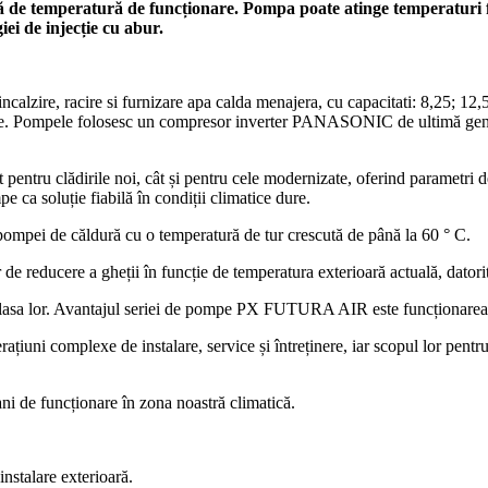
e temperatură de funcționare. Pompa poate atinge temperaturi foart
ei de injecție cu abur.
re, racire si furnizare apa calda menajera, cu capacitati: 8,25; 12,5
eduse. Pompele folosesc un compresor inverter PANASONIC de ultimă gene
tru clădirile noi, cât și pentru cele modernizate, oferind parametri de
e ca soluție fiabilă în condiții climatice dure.
pompei de căldură cu o temperatură de tur crescută de până la 60 ° C.
 de reducere a gheții în funcție de temperatura exterioară actuală, dator
asa lor. Avantajul seriei de pompe PX FUTURA AIR este funcționarea e
ni complexe de instalare, service și întreținere, iar scopul lor pentru 
ani de funcționare în zona noastră climatică.
nstalare exterioară.